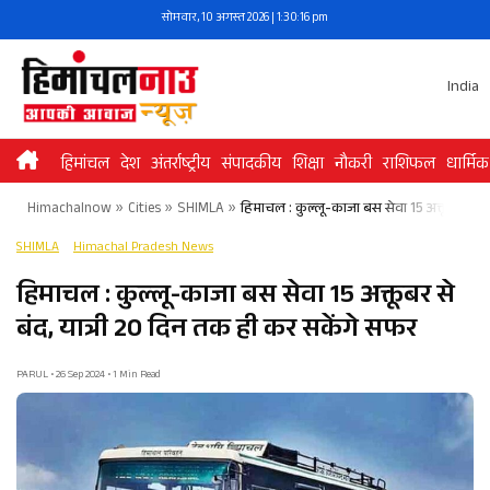
Skip
सोमवार, 10 अगस्त 2026 | 1:30:16 pm
to
content
India
हिमांचल
देश
अंतर्राष्ट्रीय
संपादकीय
शिक्षा
नौकरी
राशिफल
धार्मिक
Himachalnow
»
Cities
»
SHIMLA
»
हिमाचल : कुल्लू-काजा बस सेवा 15 अक्तूबर से ब
SHIMLA
Himachal Pradesh News
हिमाचल : कुल्लू-काजा बस सेवा 15 अक्तूबर से
बंद, यात्री 20 दिन तक ही कर सकेंगे सफर
PARUL • 26 Sep 2024 • 1 Min Read