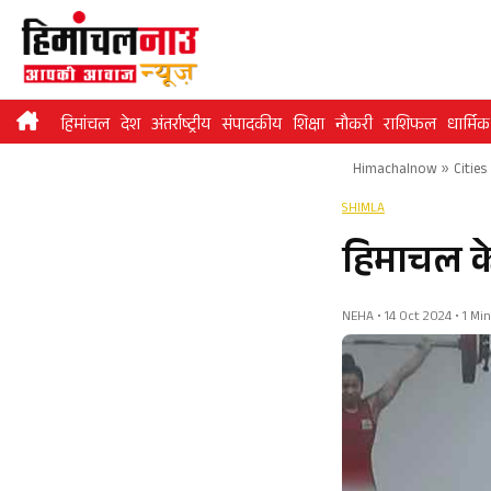
Skip
to
content
हिमांचल
देश
अंतर्राष्ट्रीय
संपादकीय
शिक्षा
नौकरी
राशिफल
धार्मिक
Himachalnow
»
Cities
SHIMLA
हिमाचल क
NEHA • 14 Oct 2024 • 1 Mi