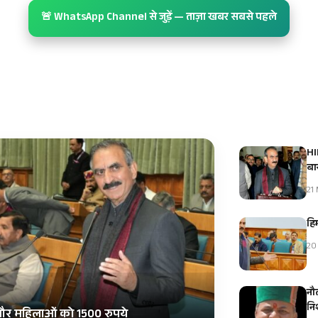
🚨 WhatsApp Channel से जुड़ें — ताज़ा खबर सबसे पहले
HI
बा
21 
हि
20 
नौ
नि
ी और महिलाओं को 1500 रुपये