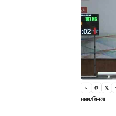
HNN/शिमला