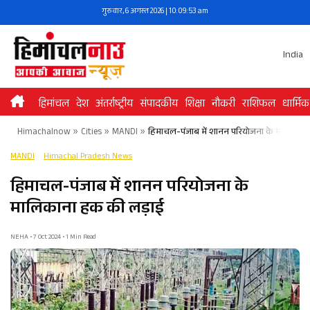
Skip
गुरुवार, 6 अगस्त 2026 | 10:09:53 am
to
content
India
हिमांचल
देश
अंतर्राष्ट्रीय
संपादकीय
शिक्षा
नौकरी
राशिफल
धार्मिक
Himachalnow
»
Cities
»
MANDI
»
हिमाचल-पंजाब में शानन परियोजना के मालिकान
MANDI
Himachal Pradesh News
हिमाचल-पंजाब में शानन परियोजना के
मालिकाना हक की लड़ाई
NEHA • 7 Oct 2024 • 1 Min Read