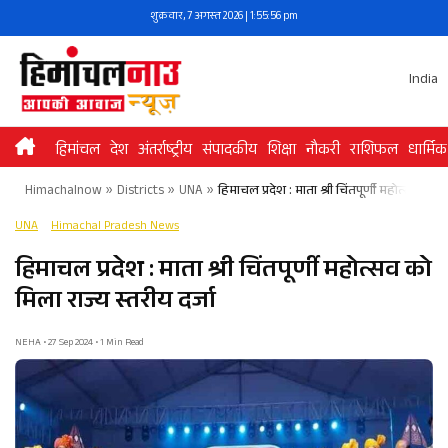
Skip
शुक्रवार, 7 अगस्त 2026 | 1:55:56 pm
to
content
India
हिमांचल
देश
अंतर्राष्ट्रीय
संपादकीय
शिक्षा
नौकरी
राशिफल
धार्मिक
Himachalnow
»
Districts
»
UNA
»
हिमाचल प्रदेश : माता श्री चिंतपूर्णी महोत्सव को म
UNA
Himachal Pradesh News
हिमाचल प्रदेश : माता श्री चिंतपूर्णी महोत्सव को
मिला राज्य स्तरीय दर्जा
NEHA • 27 Sep 2024 • 1 Min Read