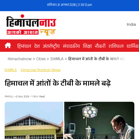
Skip
शनिवार, 8 अगस्त 2026 | 3:34:12 pm
to
content
India
हिमांचल
देश
अंतर्राष्ट्रीय
संपादकीय
शिक्षा
नौकरी
राशिफल
धार्मिक
Himachalnow
»
Cities
»
SHIMLA
»
हिमाचल में आंतों के टीबी के मामले बढ़े
SHIMLA
Himachal Pradesh News
हिमाचल में आंतों के टीबी के मामले बढ़े
PARUL • 6 Nov 2024 • 1 Min Read