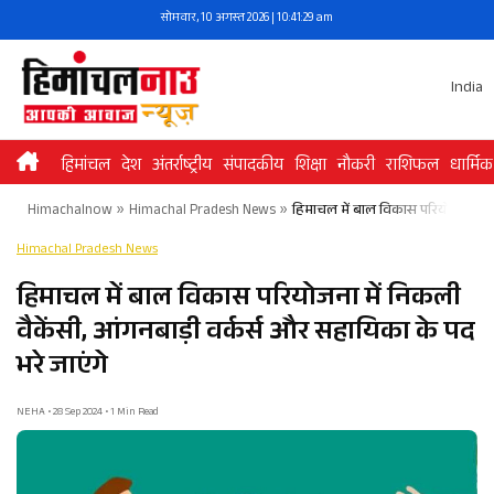
Skip
सोमवार, 10 अगस्त 2026 | 10:41:29 am
to
content
India
हिमांचल
देश
अंतर्राष्ट्रीय
संपादकीय
शिक्षा
नौकरी
राशिफल
धार्मिक
Himachalnow
»
Himachal Pradesh News
»
हिमाचल में बाल विकास परियोजना में न
Himachal Pradesh News
हिमाचल में बाल विकास परियोजना में निकली
वैकेंसी, आंगनबाड़ी वर्कर्स और सहायिका के पद
भरे जाएंगे
NEHA • 28 Sep 2024 • 1 Min Read