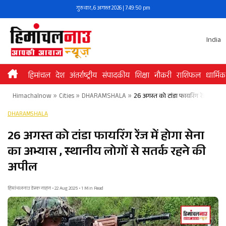
Skip
गुरुवार, 6 अगस्त 2026 | 7:49:50 pm
to
content
India
हिमांचल
देश
अंतर्राष्ट्रीय
संपादकीय
शिक्षा
नौकरी
राशिफल
धार्मिक
Himachalnow
»
Cities
»
DHARAMSHALA
»
26 अगस्त को टांडा फायरिंग रेंज में हो
DHARAMSHALA
26 अगस्त को टांडा फायरिंग रेंज में होगा सेना
का अभ्यास , स्थानीय लोगों से सतर्क रहने की
अपील
हिमांचलनाउ डेस्क नाहन • 22 Aug 2025 • 1 Min Read