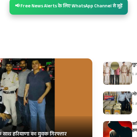
📢 Free News Alerts के लिए WhatsApp Channel से जुड़ें
पुर
6 A
गोप
5 A
सब्
हम
 के साथ हरियाणा का युवक गिरफ्तार