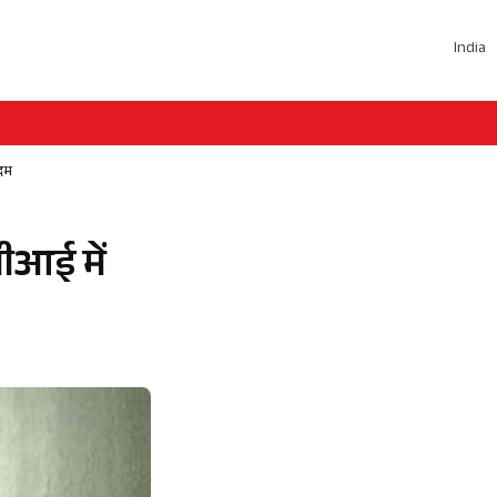
India
 दम
ीआई में