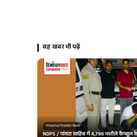
यह खबर भी पढ़ें
Himachal Pradesh News
NDPS / पांवटा साहिब में 4,796 नशीले कैप्सूल