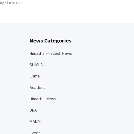
ug • 1 min read
News Categories
Himachal Pradesh News
SHIMLA
Crime
Accident
Himachal News
UNA
MANDI
Event