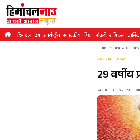
Skip
to
content
हिमांचल
देश
अंतर्राष्ट्रीय
संपादकीय
शिक्षा
नौकरी
राशिफल
धार्मिक
Himachalnow
»
Cities
KANGRA
Crime
29 वर्षीय
PARUL • 13 Jun 2024 • 1 M