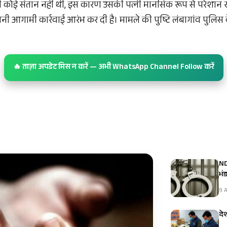
 कोई संतान नहीं थी, इस कारण उसकी पत्नी मानसिक रूप से परेशान र
नी आगामी कार्रवाई आरंभ कर दी है। मामले की पुष्टि लंबागांव पुलि
🔥 ताज़ा अपडेट मिस न करें — अभी WhatsApp Channel Follow करें
NDP
भं
9 A
दे