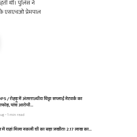
हती थी। पुलिस ने
स के एसएचओ प्रेमपाल
S / रोहड़ू में अंतरराज्यीय चिट्टा सप्लाई नेटवर्क का
डाफोड़, पांच आरोपी…
ug • 1 min read
श में यहां मिला नकली घी का बड़ा जखीरा! 2.17 लाख का…