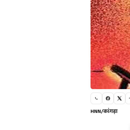
HNN/कांगड़ा