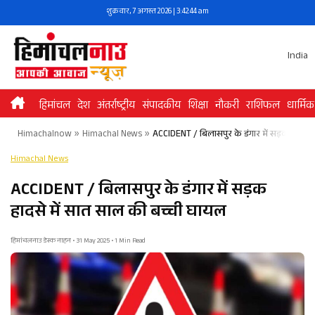
Skip
शुक्रवार, 7 अगस्त 2026 | 3:42:44 am
to
content
India
हिमांचल
देश
अंतर्राष्ट्रीय
संपादकीय
शिक्षा
नौकरी
राशिफल
धार्मिक
Himachalnow
»
Himachal News
»
ACCIDENT / बिलासपुर के डंगार में सड़क हादसे 
Himachal News
ACCIDENT / बिलासपुर के डंगार में सड़क
हादसे में सात साल की बच्ची घायल
हिमांचलनाउ डेस्क नाहन • 31 May 2025 • 1 Min Read