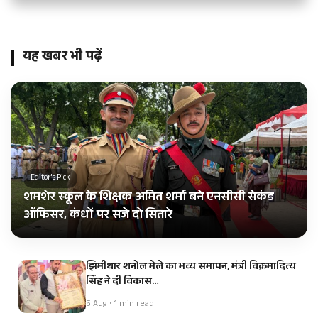
यह खबर भी पढ़ें
Editor's Pick
शमशेर स्कूल के शिक्षक अमित शर्मा बने एनसीसी सेकंड
ऑफिसर, कंधों पर सजे दो सितारे
झिमीधार शनोल मेले का भव्य समापन, मंत्री विक्रमादित्य
सिंह ने दी विकास…
5 Aug • 1 min read