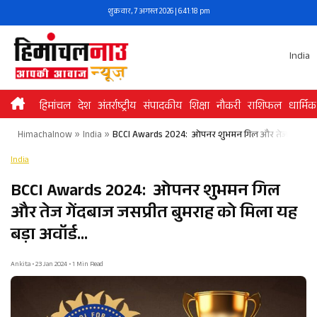
Skip
शुक्रवार, 7 अगस्त 2026 | 6:41:18 pm
to
content
India
हिमांचल
देश
अंतर्राष्ट्रीय
संपादकीय
शिक्षा
नौकरी
राशिफल
धार्मिक
Himachalnow
»
India
»
BCCI Awards 2024: ओपनर शुभमन गिल और तेज गेंदबाज जसप
India
BCCI Awards 2024: ओपनर शुभमन गिल
और तेज गेंदबाज जसप्रीत बुमराह को मिला यह
बड़ा अवॉर्ड…
Ankita • 23 Jan 2024 • 1 Min Read