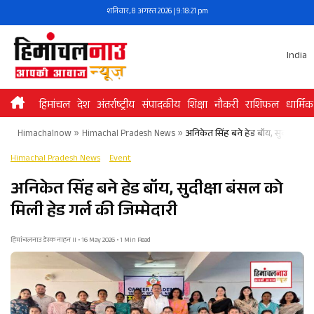
Skip
शनिवार, 8 अगस्त 2026 | 9:18:22 pm
to
content
India
हिमांचल
देश
अंतर्राष्ट्रीय
संपादकीय
शिक्षा
नौकरी
राशिफल
धार्मिक
Himachalnow
»
Himachal Pradesh News
»
अनिकेत सिंह बने हेड बॉय, सुदीक्षा बंस
Himachal Pradesh News
Event
अनिकेत सिंह बने हेड बॉय, सुदीक्षा बंसल को
मिली हेड गर्ल की जिम्मेदारी
हिमांचलनाउ डेस्क नाहन II • 16 May 2026 • 1 Min Read