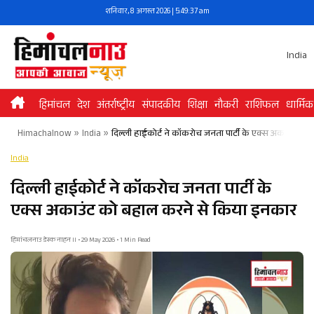
Skip
शनिवार, 8 अगस्त 2026 | 5:49:38 am
to
content
India
हिमांचल
देश
अंतर्राष्ट्रीय
संपादकीय
शिक्षा
नौकरी
राशिफल
धार्मिक
Himachalnow
»
India
»
दिल्ली हाईकोर्ट ने कॉकरोच जनता पार्टी के एक्स अकाउंट क
India
दिल्ली हाईकोर्ट ने कॉकरोच जनता पार्टी के
एक्स अकाउंट को बहाल करने से किया इनकार
हिमांचलनाउ डेस्क नाहन II • 29 May 2026 • 1 Min Read