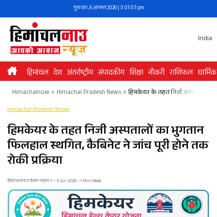
Skip
गुरुवार, 6 अगस्त 2026 | 3:01:08 pm
to
content
India
हिमांचल
देश
अंतर्राष्ट्रीय
संपादकीय
शिक्षा
नौकरी
राशिफल
धार्मिक
Himachalnow
»
Himachal Pradesh News
»
हिमकेयर के तहत निजी अस्पतालों का भु
Himachal Pradesh News
हिमकेयर के तहत निजी अस्पतालों का भुगतान
फिलहाल स्थगित, कैबिनेट ने जांच पूरी होने तक
रोकी प्रक्रिया
हिमांचलनाउ डेस्क नाहन II • 3 Jun 2026 • 1 Min Read