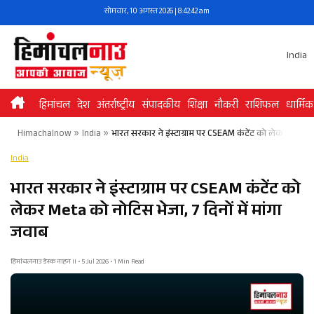
Skip
सोमवार, 10 अगस्त 2026 | 8:42:42 am
to
content
India
हिमांचल
देश
अंतर्राष्ट्रीय
संपादकीय
शिक्षा
नौकरी
राशिफल
धार्मिक
Himachalnow
»
India
»
भारत सरकार ने इंस्टाग्राम पर CSEAM कंटेंट को लेकर Meta को
India
भारत सरकार ने इंस्टाग्राम पर CSEAM कंटेंट को
लेकर Meta को नोटिस भेजा, 7 दिनों में मांगा
जवाब
हिमांचलनाउ डेस्क नाहन II • 5 Jul 2026 • 1 Min Read