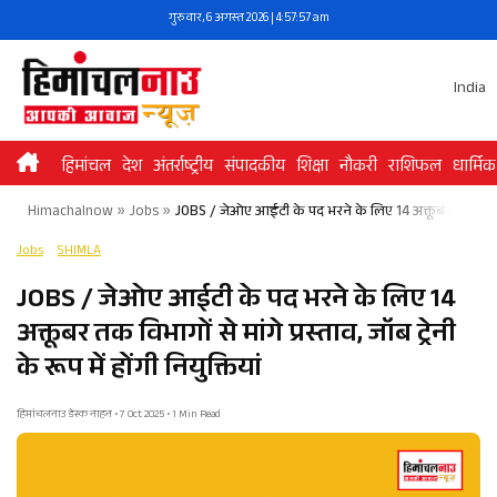
Skip
गुरुवार, 6 अगस्त 2026 | 4:57:57 am
to
content
India
हिमांचल
देश
अंतर्राष्ट्रीय
संपादकीय
शिक्षा
नौकरी
राशिफल
धार्मिक
Himachalnow
»
Jobs
»
JOBS / जेओए आईटी के पद भरने के लिए 14 अक्तूबर तक विभागों से म
Jobs
SHIMLA
JOBS / जेओए आईटी के पद भरने के लिए 14
अक्तूबर तक विभागों से मांगे प्रस्ताव, जॉब ट्रेनी
के रूप में होंगी नियुक्तियां
हिमांचलनाउ डेस्क नाहन • 7 Oct 2025 • 1 Min Read