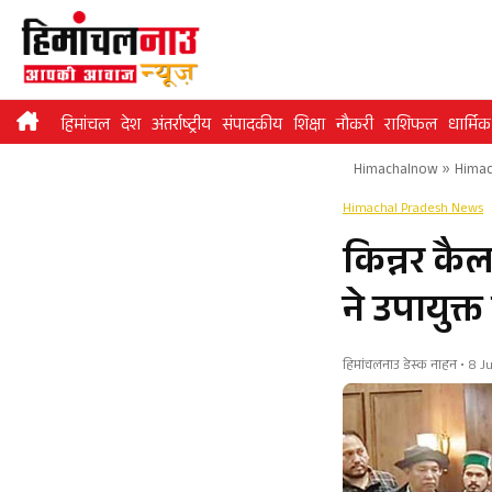
Skip
to
content
हिमांचल
देश
अंतर्राष्ट्रीय
संपादकीय
शिक्षा
नौकरी
राशिफल
धार्मिक
Himachalnow
»
Himac
Himachal Pradesh News
किन्नर कैल
ने उपायुक्त
हिमांचलनाउ डेस्क नाहन • 8 J