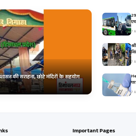
29
एच
7 A
श्र
नि
7 A
He
शासन की सराहना, छोटे मंदिरों के सहयोग
पर
7 A
nks
Important Pages