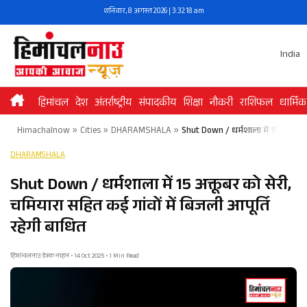
Skip
शनिवार, 8 अगस्त 2026 | 3:32:18 am
to
content
India
हिमांचल
देश
अंतर्राष्ट्रीय
संपादकीय
शिक्षा
नौकरी
राशिफल
धार्मिक
Himachalnow
»
Cities
»
DHARAMSHALA
»
Shut Down / धर्मशाला में 15 अक्तूबर 
DHARAMSHALA
Shut Down / धर्मशाला में 15 अक्तूबर को सेरी,
चमियारा सहित कई गांवों में बिजली आपूर्ति
रहेगी बाधित
हिमांचलनाउ डेस्क नाहन • 14 Oct 2025 • 1 Min Read