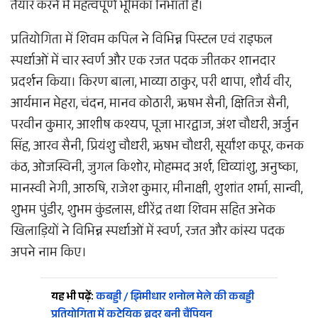
तैयार करने में महत्वपूर्ण भूमिका निभाती हैं।
प्रतियोगिता में शिवम कपिल ने विभिन्न पिस्टल एवं राइफल
स्पर्धाओं में चार स्वर्ण और एक रजत पदक जीतकर शानदार
प्रदर्शन किया। किरण बाला, भाव्या ठाकुर, परी थापा, शौर्य वीर,
आर्यमान मेहरा, चंदन, मानव कोठारी, ऋषभ सैनी, क्षितिज सैनी,
परवीन कुमार, आशीष कश्यप, पूजा भारद्वाज, अंश चौधरी, अर्जुन
सिंह, आरव सैनी, प्रियंशु चौधरी, ऋषभ चौधरी, सूर्यांश कपूर, कनक
कंठ, ओजस्विनी, जुगल किशोर, मोहम्मद अर्श, धिव्यांशु, अनुष्का,
मानस्वी नेगी, आरुषि, राजेश कुमार, मीनाक्षी, शुशांत शर्मा, सान्वी,
शुभम पुंडीर, शुभम कुंडलास, धीरेंद्र तथा शिवम सहित अनेक
खिलाड़ियों ने विभिन्न स्पर्धाओं में स्वर्ण, रजत और कांस्य पदक
अपने नाम किए।
यह भी पढ़ें:
कबड्डी / झिमीधार शनोल मेले की कबड्डी
प्रतियोगिता में कटेयिक ब्रदर बनी चैंपियन