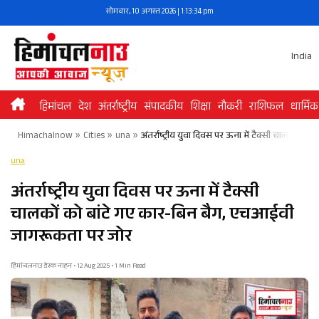
Skip
सोमवार, 10 अगस्त 2026 | 1:13:34 pm
to
content
India
हिमांचल
देश
अंतर्राष्ट्रीय
संपादकीय
शिक्षा
नौकरी
राशिफल
धार्मिक
Himachalnow
»
Cities
»
una
»
अंतर्राष्ट्रीय युवा दिवस पर ऊना में टैक्सी चालकों
una
अंतर्राष्ट्रीय युवा दिवस पर ऊना में टैक्सी
चालकों को बांटे गए कार-बिन बैग, एचआईवी
जागरूकता पर जोर
हिमांचलनाउ डेस्क नाहन • 12 Aug 2025 • 1 Min Read