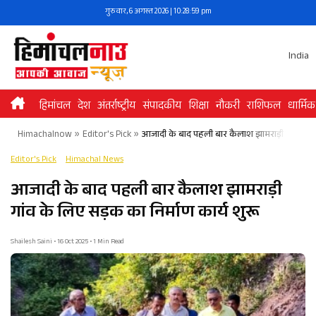
Skip
गुरुवार, 6 अगस्त 2026 | 10:28:59 pm
to
content
India
हिमांचल
देश
अंतर्राष्ट्रीय
संपादकीय
शिक्षा
नौकरी
राशिफल
धार्मिक
Himachalnow
»
Editor's Pick
»
आजादी के बाद पहली बार कैलाश झामराड़ी गांव के लि
Editor's Pick
Himachal News
आजादी के बाद पहली बार कैलाश झामराड़ी
गांव के लिए सड़क का निर्माण कार्य शुरू
Shailesh Saini • 16 Oct 2025 • 1 Min Read