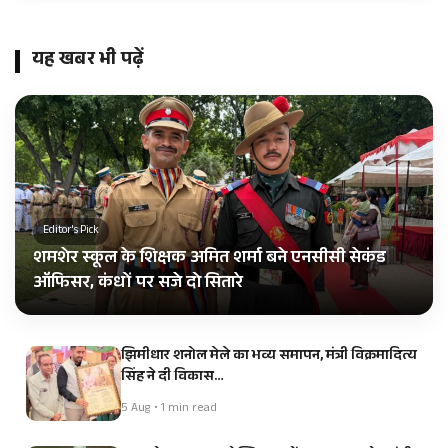
यह खबर भी पढ़ें
Editor's Pick
शमशेर स्कूल के शिक्षक अमित शर्मा बने एनसीसी सेकंड
ऑफिसर, कंधों पर सजे दो सितारे
झिमीधार शनोल मेले का भव्य समापन, मंत्री विक्रमादित्य
सिंह ने दी विकास…
5 Aug • 1 min read