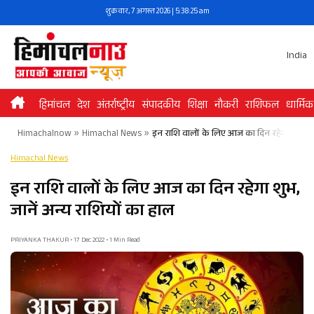
Skip
शुक्रवार, 7 अगस्त 2026 | 5:38:26 am
to
content
India
हिमांचल
देश
अंतर्राष्ट्रीय
संपादकीय
शिक्षा
नौकरी
राशिफल
धार्मिक
Himachalnow
»
Himachal News
»
इन राशि वालों के लिए आज का दिन रहेगा शुभ, जा
Himachal News
इन राशि वालों के लिए आज का दिन रहेगा शुभ,
जानें अन्य राशियों का हाल
PRIYANKA THAKUR • 17 Dec 2022 • 1 Min Read