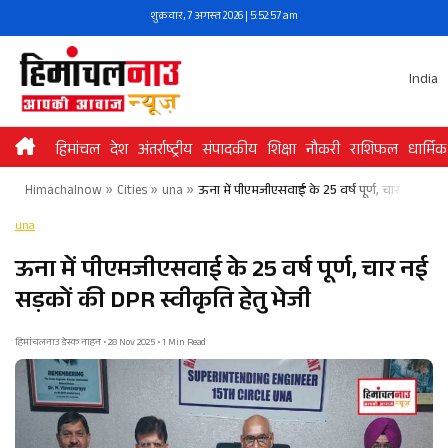
Skip
शुक्रवार, 7 अगस्त 2026 | 5:52:57 am
to
content
India
हिमांचल
देश
अंतर्राष्ट्रीय
संपादकीय
शिक्षा
नौकरी
राशिफल
धार्मिक
Himachalnow
»
Cities
»
una
»
ऊना में पीएमजीएसवाई के 25 वर्ष पूर्ण, चार नई सड़को
una
ऊना में पीएमजीएसवाई के 25 वर्ष पूर्ण, चार नई
सड़कों की DPR स्वीकृति हेतु भेजी
हिमांचलनाउ डेस्क नाहन • 28 Nov 2025 • 1 Min Read