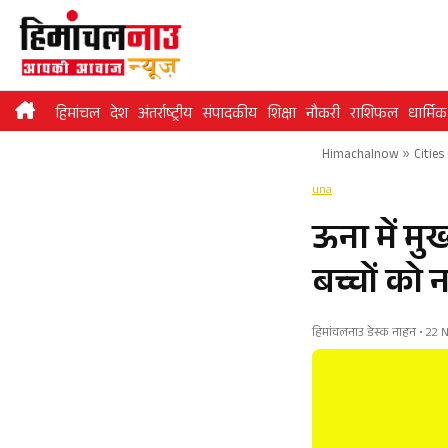
Skip
to
content
हिमांचल
देश
अंतर्राष्ट्रीय
संपादकीय
शिक्षा
नौकरी
राशिफल
धार्मिक
Himachalnow
»
Cities
una
ऊना में मुख
बच्चों को
हिमांचलनाउ डेस्क नाहन • 22