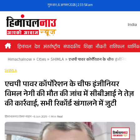
Skip
गुरुवार, 6 अगस्त 2026 | 2:33:54 am
to
content
India
हिमांचल
देश
अंतर्राष्ट्रीय
संपादकीय
शिक्षा
नौकरी
राशिफल
धार्मिक
Himachalnow
»
Cities
»
SHIMLA
»
एचपी पावर कॉर्पोरेशन के चीफ इंजीनियर विमल नेग
SHIMLA
एचपी पावर कॉर्पोरेशन के चीफ इंजीनियर
विमल नेगी की मौत की जांच में सीबीआई ने तेज़
की कार्रवाई, सभी रिकॉर्ड खंगालने में जुटी
हिमांचलनाउ डेस्क नाहन • 6 Jun 2025 • 1 Min Read