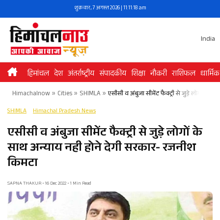
Skip
शुक्रवार, 7 अगस्त 2026 | 11:11:18 am
to
content
India
हिमांचल
देश
अंतर्राष्ट्रीय
संपादकीय
शिक्षा
नौकरी
राशिफल
धार्मिक
Himachalnow
»
Cities
»
SHIMLA
»
एसीसी व अंबुजा सीमेंट फैक्ट्री से जुड़े लोगों क
SHIMLA
Himachal Pradesh News
एसीसी व अंबुजा सीमेंट फैक्ट्री से जुड़े लोगों के
साथ अन्याय नही होने देगी सरकार- रजनीश
किमटा
SAPNA THAKUR • 16 Dec 2022 • 1 Min Read