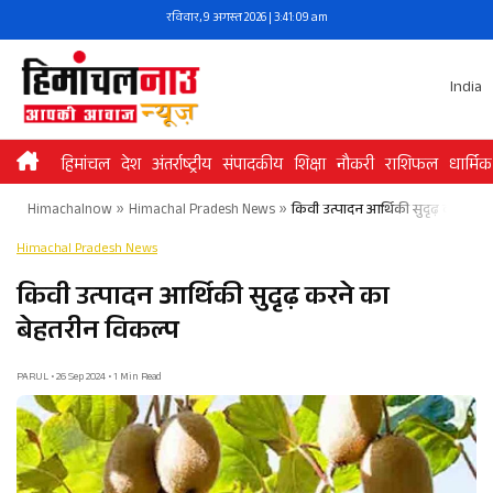
Skip
रविवार, 9 अगस्त 2026 | 3:41:09 am
to
content
India
हिमांचल
देश
अंतर्राष्ट्रीय
संपादकीय
शिक्षा
नौकरी
राशिफल
धार्मिक
Himachalnow
»
Himachal Pradesh News
»
किवी उत्पादन आर्थिकी सुदृढ़ करने का
Himachal Pradesh News
किवी उत्पादन आर्थिकी सुदृढ़ करने का
बेहतरीन विकल्प
PARUL • 26 Sep 2024 • 1 Min Read