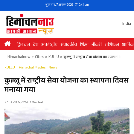
Skip
शुक्रवार, 7 अगस्त 2026 | 7:10:41 pm
to
content
India
हिमांचल
देश
अंतर्राष्ट्रीय
संपादकीय
शिक्षा
नौकरी
राशिफल
धार्मिक
Himachalnow
»
Cities
»
KULLU
»
कुल्लू में राष्ट्रीय सेवा योजना का स्थापना दिवस मन
KULLU
Himachal Pradesh News
कुल्लू में राष्ट्रीय सेवा योजना का स्थापना दिवस
मनाया गया
NEHA • 24 Sep 2024 • 1 Min Read