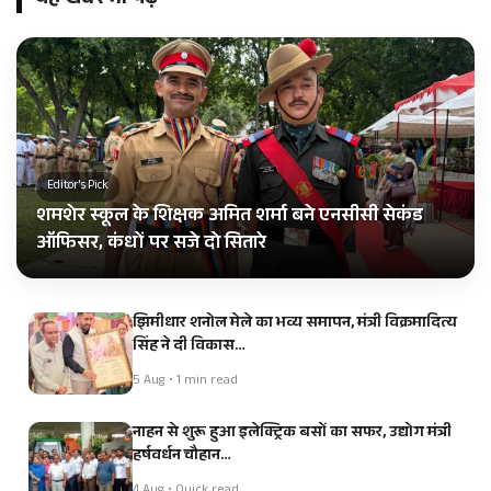
यह खबर भी पढ़ें
Editor's Pick
शमशेर स्कूल के शिक्षक अमित शर्मा बने एनसीसी सेकंड
ऑफिसर, कंधों पर सजे दो सितारे
झिमीधार शनोल मेले का भव्य समापन, मंत्री विक्रमादित्य
सिंह ने दी विकास…
5 Aug • 1 min read
नाहन से शुरू हुआ इलेक्ट्रिक बसों का सफर, उद्योग मंत्री
हर्षवर्धन चौहान…