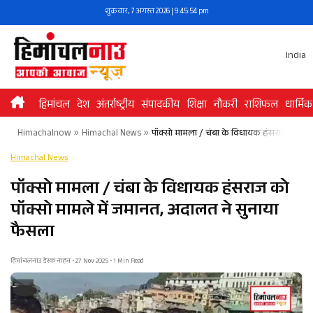
Skip
शुक्रवार, 7 अगस्त 2026 | 9:45:54 pm
to
content
India
हिमांचल
देश
अंतर्राष्ट्रीय
संपादकीय
शिक्षा
नौकरी
राशिफल
धार्मिक
Himachalnow
»
Himachal News
»
पॉक्सो मामला / चंबा के विधायक हंसराज को पॉक
Himachal News
पॉक्सो मामला / चंबा के विधायक हंसराज को
पॉक्सो मामले में जमानत, अदालत ने सुनाया
फैसला
हिमांचलनाउ डेस्क नाहन • 27 Nov 2025 • 1 Min Read