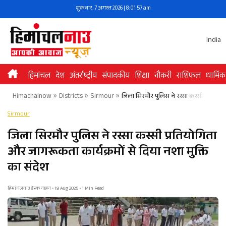
Skip
शुक्रवार, 7 अगस्त 2026 | 8:01:58 am
to
content
India
हिमांचल
देश
अंतर्राष्ट्रीय
संपादकीय
शिक्षा
नौकरी
राशिफल
धार्मिक
Himachalnow
»
Districts
»
Sirmour
»
जिला सिरमौर पुलिस ने रस्सा कस्सी प्रतियोगि
Sirmour
जिला सिरमौर पुलिस ने रस्सा कस्सी प्रतियोगिता
और जागरूकता कार्यक्रमों से दिया नशा मुक्ति
का संदेश
हिमांचलनाउ डेस्क नाहन • 19 Aug 2025 • 1 Min Read