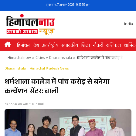
Skip
शुक्रवार, 7 अगस्त 2026 | 9:23:00 pm
to
content
India
हिमांचल
देश
अंतर्राष्ट्रीय
संपादकीय
शिक्षा
नौकरी
राशिफल
धार्मिक
Himachalnow
»
Cities
»
Dharamshala
»
धर्मशाला कालेज में पांच करोड़ से बनेगा कन
Dharamshala
Himachal Pradesh News
धर्मशाला कालेज में पांच करोड़ से बनेगा
कन्वेंशन सेंटर: बाली
NEHA • 26 Sep 2024 • 1 Min Read