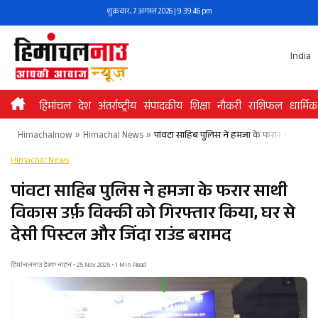
Skip
शुक्रवार, 7 अगस्त 2026 | 9:39:46 pm
to
content
India
हिमांचल
देश
अंतर्राष्ट्रीय
संपादकीय
शिक्षा
नौकरी
राशिफल
धार्मिक
Himachalnow
»
Himachal News
»
पांवटा साहिब पुलिस ने हमजा के फरार साथी विकास
Himachal News
पांवटा साहिब पुलिस ने हमजा के फरार साथी
विकास उर्फ़ विक्की को गिरफ्तार किया, घर से
देसी पिस्टल और जिंदा राउंड बरामद
हिमांचलनाउ डेस्क नाहन • 25 Nov 2025 • 1 Min Read