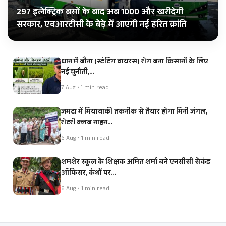
297 इलेक्ट्रिक बसों के बाद अब 1000 और खरीदेगी
सरकार, एचआरटीसी के बेड़े में आएगी नई हरित क्रांति
धान में बौना (स्टंटिंग वायरस) रोग बना किसानों के लिए
नई चुनौती,…
7 Aug • 1 min read
जमटा में मियावाकी तकनीक से तैयार होगा मिनी जंगल,
रोटरी क्लब नाहन…
6 Aug • 1 min read
शमशेर स्कूल के शिक्षक अमित शर्मा बने एनसीसी सेकंड
ऑफिसर, कंधों पर…
6 Aug • 1 min read