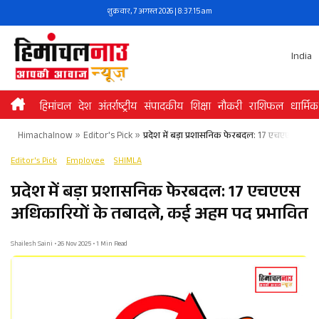
Skip
शुक्रवार, 7 अगस्त 2026 | 8:37:15 am
to
content
India
हिमांचल
देश
अंतर्राष्ट्रीय
संपादकीय
शिक्षा
नौकरी
राशिफल
धार्मिक
Himachalnow
»
Editor's Pick
»
प्रदेश में बड़ा प्रशासनिक फेरबदल: 17 एचएएस अधिक
Editor's Pick
Employee
SHIMLA
प्रदेश में बड़ा प्रशासनिक फेरबदल: 17 एचएएस
अधिकारियों के तबादले, कई अहम पद प्रभावित​
Shailesh Saini • 26 Nov 2025 • 1 Min Read