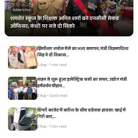
Editor's Pick
शमशेर स्कूल के शिक्षक अमित शर्मा बने एनसीसी सेकंड
ऑफिसर, कंधों पर सजे दो सितारे
झिमीधार शनोल मेले का भव्य समापन, मंत्री विक्रमादित्य
सिंह ने दी विकास…
5 Aug • 1 min read
नाहन से शुरू हुआ इलेक्ट्रिक बसों का सफर, उद्योग मंत्री
हर्षवर्धन चौहान…
4 Aug • Quick read
डिंगरी सरजेट में बारिश के बीच दर्दनाक हादसा: खाई में
गिरी कार,…
4 Aug • 1 min read