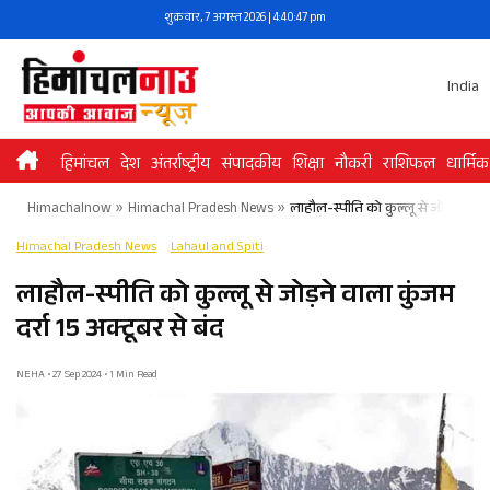
Skip
शुक्रवार, 7 अगस्त 2026 | 4:40:47 pm
to
content
India
हिमांचल
देश
अंतर्राष्ट्रीय
संपादकीय
शिक्षा
नौकरी
राशिफल
धार्मिक
Himachalnow
»
Himachal Pradesh News
»
लाहौल-स्पीति को कुल्लू से जोड़ने वाला 
Himachal Pradesh News
Lahaul and Spiti
लाहौल-स्पीति को कुल्लू से जोड़ने वाला कुंजम
दर्रा 15 अक्टूबर से बंद
NEHA • 27 Sep 2024 • 1 Min Read