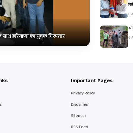
मै
6 A
सो
 के साथ हरियाणा का युवक गिरफ्तार
6 A
nks
Important Pages
Privacy Policy
s
Disclaimer
Sitemap
RSS Feed