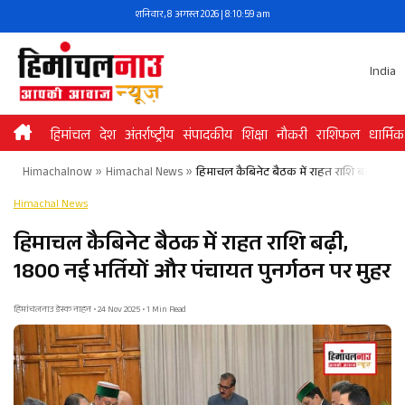
Skip
शनिवार, 8 अगस्त 2026 | 8:11:00 am
to
content
India
हिमांचल
देश
अंतर्राष्ट्रीय
संपादकीय
शिक्षा
नौकरी
राशिफल
धार्मिक
Himachalnow
»
Himachal News
»
हिमाचल कैबिनेट बैठक में राहत राशि बढ़ी, 1800
Himachal News
हिमाचल कैबिनेट बैठक में राहत राशि बढ़ी,
1800 नई भर्तियों और पंचायत पुनर्गठन पर मुहर
हिमांचलनाउ डेस्क नाहन • 24 Nov 2025 • 1 Min Read