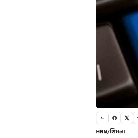
HNN/शिमला