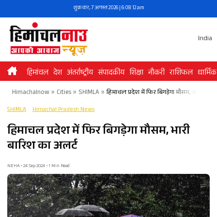
Skip
शुक्रवार, 7 अगस्त 2026 | 6:08:12 am
to
content
India
हिमांचल
देश
अंतर्राष्ट्रीय
संपादकीय
शिक्षा
नौकरी
राशिफल
धार्मिक
Himachalnow
»
Cities
»
SHIMLA
»
हिमाचल प्रदेश में फिर बिगड़ेगा मौसम, भारी बारि
SHIMLA
Himachal Pradesh News
हिमाचल प्रदेश में फिर बिगड़ेगा मौसम, भारी
बारिश का अलर्ट
NEHA • 24 Sep 2024 • 1 Min Read