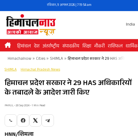
Skip
रविवार, 9 अगस्त 2026 | 7:19:54 am
to
content
India
हिमांचल
देश
अंतर्राष्ट्रीय
संपादकीय
शिक्षा
नौकरी
राशिफल
धार्मिक
Himachalnow
»
Cities
»
SHIMLA
»
हिमाचल प्रदेश सरकार ने 29 HAS अधिकारियों 
SHIMLA
Himachal Pradesh News
हिमाचल प्रदेश सरकार ने 29 HAS अधिकारियों
के तबादले के आदेश जारी किए
PARUL • 28 Sep 2024 • 1 Min Read
HNN/शिमला