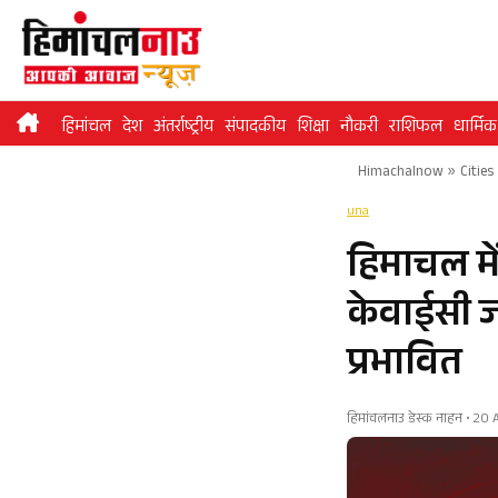
Skip
to
content
हिमांचल
देश
अंतर्राष्ट्रीय
संपादकीय
शिक्षा
नौकरी
राशिफल
धार्मिक
Himachalnow
»
Cities
una
हिमाचल मे
केवाईसी ज
प्रभावित
हिमांचलनाउ डेस्क नाहन • 20