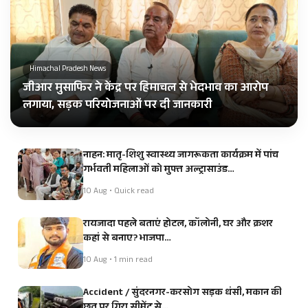
Himachal Pradesh News
जीआर मुसाफिर ने केंद्र पर हिमाचल से भेदभाव का आरोप
लगाया, सड़क परियोजनाओं पर दी जानकारी
नाहन: मातृ-शिशु स्वास्थ्य जागरूकता कार्यक्रम में पांच
गर्भवती महिलाओं को मुफ्त अल्ट्रासाउंड…
10 Aug • Quick read
रायजादा पहले बताएं होटल, कॉलोनी, घर और क्रशर
कहां से बनाए? भाजपा…
10 Aug • 1 min read
Accident / सुंदरनगर-करसोग सड़क धंसी, मकान की
छत पर गिरा सीमेंट से…