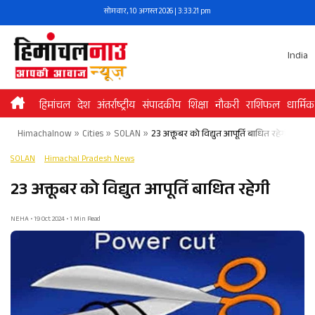
Skip
सोमवार, 10 अगस्त 2026 | 3:33:21 pm
to
content
India
हिमांचल
देश
अंतर्राष्ट्रीय
संपादकीय
शिक्षा
नौकरी
राशिफल
धार्मिक
Himachalnow
»
Cities
»
SOLAN
»
23 अक्तूबर को विद्युत आपूर्ति बाधित रहेगी
SOLAN
Himachal Pradesh News
23 अक्तूबर को विद्युत आपूर्ति बाधित रहेगी
NEHA • 19 Oct 2024 • 1 Min Read