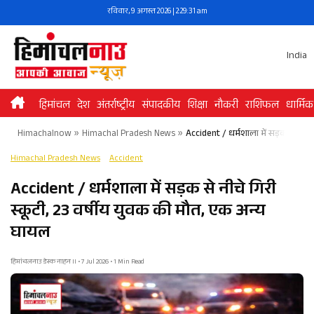
Skip
रविवार, 9 अगस्त 2026 | 2:29:31 am
to
content
India
हिमांचल
देश
अंतर्राष्ट्रीय
संपादकीय
शिक्षा
नौकरी
राशिफल
धार्मिक
Himachalnow
»
Himachal Pradesh News
»
Accident / धर्मशाला में सड़क से नीचे
Himachal Pradesh News
Accident
Accident / धर्मशाला में सड़क से नीचे गिरी
स्कूटी, 23 वर्षीय युवक की मौत, एक अन्य
घायल
हिमांचलनाउ डेस्क नाहन II • 7 Jul 2026 • 1 Min Read