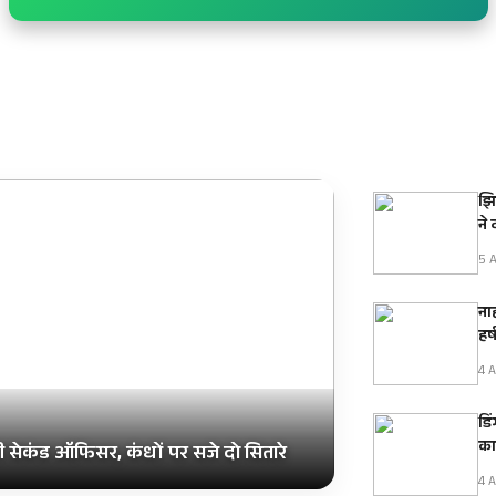
झि
ने
5 A
नाह
हर
4 A
डि
का
ी सेकंड ऑफिसर, कंधों पर सजे दो सितारे
4 A