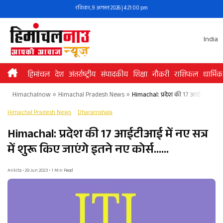
Skip
रविवार, 9 अगस्त 2026 | 4:21:01 pm
to
content
India
हिमांचल
देश
अंतर्राष्ट्रीय
संपादकीय
शिक्षा
नौकरी
राशिफल
धार्मिक
Himachalnow
»
Himachal Pradesh News
»
Himachal: प्रदेश की 17 आईटीआई में न
Himachal Pradesh News
Dharamshala
Himachal: प्रदेश की 17 आईटीआई में नए सत्र
में शुरू किए जाएंगे इतने नए कोर्स……
Ankita • 29 Jun 2023 • 1 Min Read