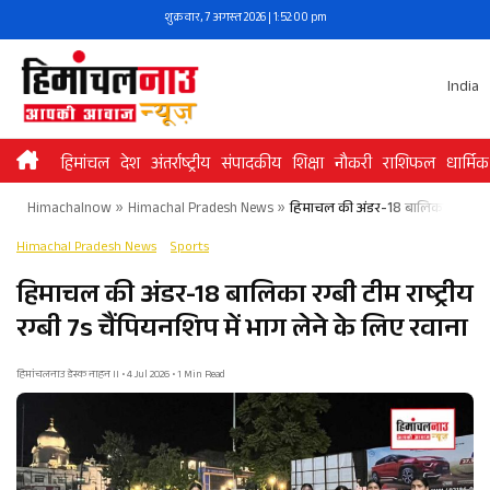
Skip
शुक्रवार, 7 अगस्त 2026 | 1:52:00 pm
to
content
India
हिमांचल
देश
अंतर्राष्ट्रीय
संपादकीय
शिक्षा
नौकरी
राशिफल
धार्मिक
Himachalnow
»
Himachal Pradesh News
»
हिमाचल की अंडर-18 बालिका रग्बी टीम रा
Himachal Pradesh News
Sports
हिमाचल की अंडर-18 बालिका रग्बी टीम राष्ट्रीय
रग्बी 7s चैंपियनशिप में भाग लेने के लिए रवाना
हिमांचलनाउ डेस्क नाहन II • 4 Jul 2026 • 1 Min Read