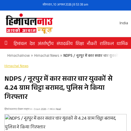
Skip
सोमवार, 10 अगस्त 2026 | 8:53:38 am
to
content
India
हिमांचल
देश
अंतर्राष्ट्रीय
संपादकीय
शिक्षा
नौकरी
राशिफल
धार्मिक
Himachalnow
»
Himachal News
»
NDPS / नूरपुर में कार सवार चार युवकों से 4.24 ग
Himachal News
NDPS / नूरपुर में कार सवार चार युवकों से
4.24 ग्राम चिट्टा बरामद, पुलिस ने किया
गिरफ्तार
हिमांचलनाउ डेस्क नाहन II • 3 Jun 2026 • 1 Min Read