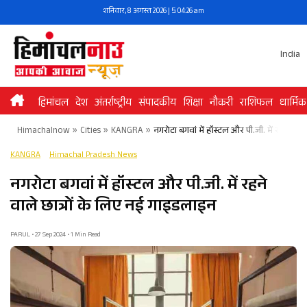
Skip
शनिवार, 8 अगस्त 2026 | 5:04:26 am
to
content
India
हिमांचल
देश
अंतर्राष्ट्रीय
संपादकीय
शिक्षा
नौकरी
राशिफल
धार्मिक
Himachalnow
»
Cities
»
KANGRA
»
नगरोटा बगवां में हॉस्टल और पी.जी. में रहने वा
KANGRA
Himachal Pradesh News
नगरोटा बगवां में हॉस्टल और पी.जी. में रहने
वाले छात्रों के लिए नई गाइडलाइन
PARUL • 27 Sep 2024 • 1 Min Read