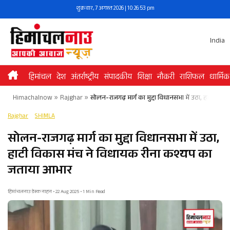
Skip
शुक्रवार, 7 अगस्त 2026 | 10:26:53 pm
to
content
India
हिमांचल
देश
अंतर्राष्ट्रीय
संपादकीय
शिक्षा
नौकरी
राशिफल
धार्मिक
Himachalnow
»
Rajghar
»
सोलन-राजगढ़ मार्ग का मुद्दा विधानसभा में उठा, हाटी व
Rajghar
SHIMLA
सोलन-राजगढ़ मार्ग का मुद्दा विधानसभा में उठा,
हाटी विकास मंच ने विधायक रीना कश्यप का
जताया आभार
हिमांचलनाउ डेस्क नाहन • 22 Aug 2025 • 1 Min Read