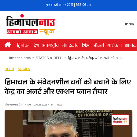
Skip
गुरुवार, 6 अगस्त 2026 | 5:33:06 pm
to
content
India
हिमांचल
देश
अंतर्राष्ट्रीय
संपादकीय
शिक्षा
नौकरी
राशिफल
धार्मिक
Himachalnow
»
STATES
»
DELHI
»
हिमाचल के संवेदनशील वनों को बचाने के लिए के
DELHI
SHIMLA
हिमाचल के संवेदनशील वनों को बचाने के लिए
केंद्र का अलर्ट और एक्शन प्लान तैयार
हिमांचलनाउ डेस्क नाहन • 12 Aug 2025 • 1 Min Read