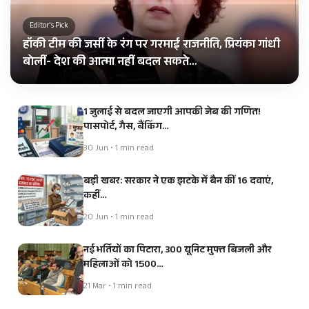
Editor's Pick
हॉकी टीम की जर्सी के रंग पर गरमाई राजनीति, प्रियंका गांधी
बोलीं- देश की आत्मा नहीं बदल सकते…
1 जुलाई से बदल जाएगी आपकी जेब की गणित!
पासपोर्ट, गैस, बैंकिंग…
30 Jun • 1 min read
बड़ी खबर: सरकार ने एक झटके में बैन कीं 16 दवाएं,
कहीं…
20 Jun • 1 min read
नई भर्तियों का पिटारा, 300 यूनिट मुफ्त बिजली और
महिलाओं को 1500…
21 Mar • 1 min read